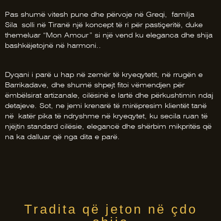
Pas shumë vitesh pune dhe përvoje në Greqi, familja
Sila solli në Tiranë një koncept të ri për pastiçeritë, duke
themeluar “Mon Amour” si një vend ku eleganca dhe shija
bashkëjetojnë në harmoni..
Dyqani i parë u hap në zemër të kryeqytetit, në rrugën e
Barrikadave, dhe shumë shpejt fitoi vëmendjen për
ëmbëlsirat artizanale, cilësinë e lartë dhe përkushtimin ndaj
detajeve. Sot, ne jemi krenarë të mirëpresim klientët tanë
në katër pika të ndryshme në kryeqytet, ku secila ruan të
njëjtin standard cilësie, elegancë dhe shërbim mikpritës që
na ka dalluar që nga dita e parë.
Tradita që jeton në çdo