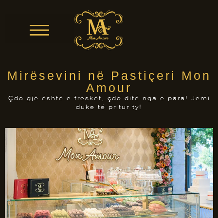
Mirësevini në Pastiçeri Mon
Amour
Çdo gjë është e freskët, çdo ditë nga e para! Jemi
duke të pritur ty!