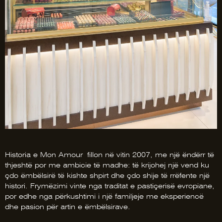
Historia e Mon Amour fillon në vitin 2007, me një ëndërr të
thjeshtë por me ambicie të madhe: të krijohej një vend ku
çdo ëmbëlsirë të kishte shpirt dhe çdo shije të rrëfente një
histori. Frymëzimi vinte nga traditat e pastiçerisë evropiane,
por edhe nga përkushtimi i një familjeje me eksperiencë
dhe pasion për artin e ëmbëlsirave.